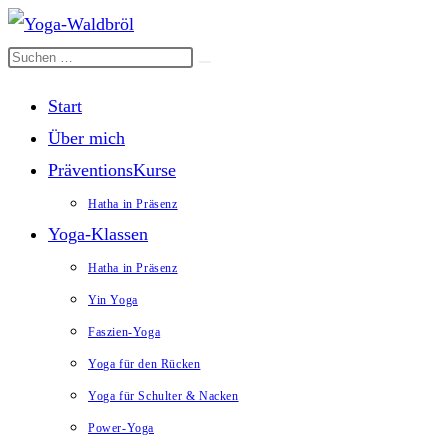
Zum
Inhalt
Diese
Suche
starten
springen
Website
Start
durchsuchen
Über mich
PräventionsKurse
Hatha in Präsenz
Yoga-Klassen
Hatha in Präsenz
Yin Yoga
Faszien-Yoga
Yoga für den Rücken
Yoga für Schulter & Nacken
Power-Yoga