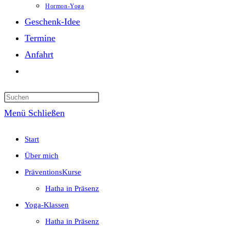
Hormon-Yoga
Geschenk-Idee
Termine
Anfahrt
Website-
Suche
Press
umschalten
Escape
Menü
Schließen
to
Start
close
Über mich
the
PräventionsKurse
search
Hatha in Präsenz
panel.
Yoga-Klassen
Hatha in Präsenz