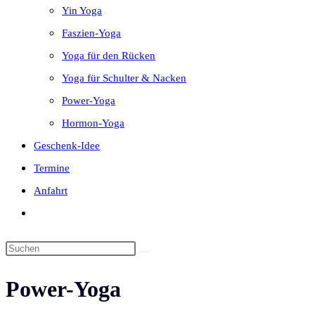
Yin Yoga
Faszien-Yoga
Yoga für den Rücken
Yoga für Schulter & Nacken
Power-Yoga
Hormon-Yoga
Geschenk-Idee
Termine
Anfahrt
Website-
Suche
Diese
umschalten
Website
Power-Yoga
durchsuchen