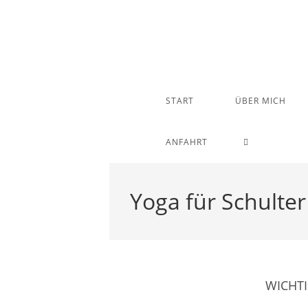
Zum
Inhalt
springen
START
ÜBER MICH
WEBSITE-
ANFAHRT
SUCHE
Yoga für Schulte
UMSCHALTE
WICHTI