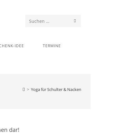
SUCHE
Diese
STARTEN
Website
durchsuchen
CHENK-IDEE
TERMINE
>
Yoga für Schulter & Nacken
en dar!