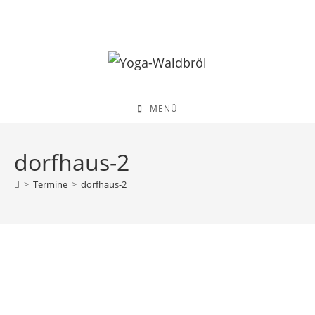
Zum
Inhalt
springen
MENÜ
dorfhaus-2
>
Termine
>
dorfhaus-2