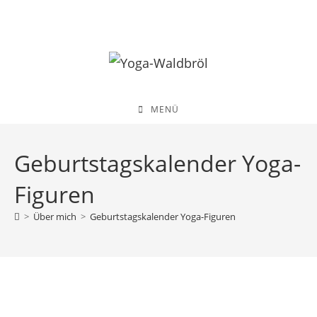
Zum
Inhalt
springen
MENÜ
Geburtstagskalender Yoga-
Figuren
>
Über mich
>
Geburtstagskalender Yoga-Figuren