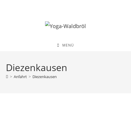
Zum
Inhalt
springen
MENÜ
Diezenkausen
>
Anfahrt
>
Diezenkausen